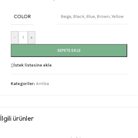
COLOR
Beige
,
Black
,
Blue
,
Brown
,
Yellow
-
+
SEPETE EKLE
İstek listesine ekle
Kategoriler:
Antika
İlgili ürünler