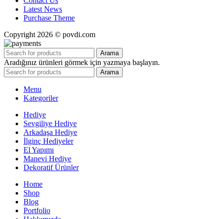
Contact Us
Latest News
Purchase Theme
Copyright 2026 © povdi.com
Arama
Aradığınız ürünleri görmek için yazmaya başlayın.
Arama
Menu
Kategoriler
Hediye
Sevgiliye Hediye
Arkadaşa Hediye
İlginç Hediyeler
El Yapımı
Manevi Hediye
Dekoratif Ürünler
Home
Shop
Blog
Portfolio