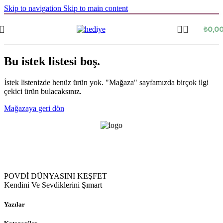
Skip to navigation
Skip to main content
₺
0,0
Bu istek listesi boş.
İstek listenizde henüz ürün yok. "Mağaza" sayfamızda birçok ilgi
çekici ürün bulacaksınız.
Mağazaya geri dön
POVDİ DÜNYASINI KEŞFET
Kendini Ve Sevdiklerini Şımart
Yazılar