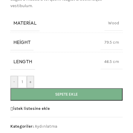
vestibulum.
MATERIAL
Wood
HEIGHT
79.5 cm
LENGTH
46.5 cm
-
+
SEPETE EKLE
İstek listesine ekle
Kategoriler:
Aydınlatma