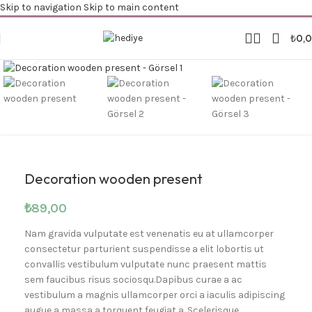
Skip to navigation
Skip to main content
₺
0,
Büyütmek için tıklayın
Decoration wooden present
₺
89,00
Nam gravida vulputate est venenatis eu at ullamcorper
consectetur parturient suspendisse a elit lobortis ut
convallis vestibulum vulputate nunc praesent mattis
sem faucibus risus sociosqu.Dapibus curae a ac
vestibulum a magnis ullamcorper orci a iaculis adipiscing
augue a massa a torquent feugiat a. Scelerisque